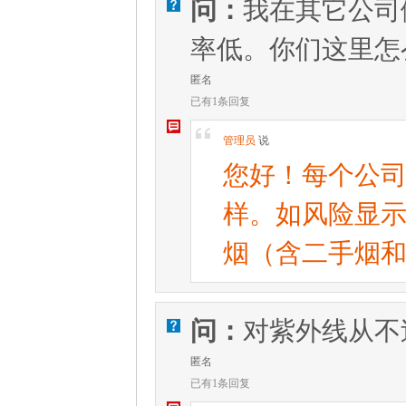
问：
我在其它公司
V
率低。你们这里怎
匿名
已有1条回复
W
[
管理员
说
您好！每个公
样。如风险显
烟（含二手烟
问：
对紫外线从不
V
匿名
已有1条回复