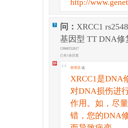
http://www.gen
问：
XRCC1 rs254
V
基因型 TT DN
13968552617
已有1条回复
W
[
管理员
说
XRCC1是D
对DNA损伤进
作用。如，尽量
错，您的DNA
而导致病变。