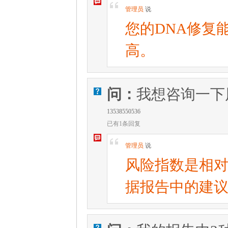
W
[
管理员
说
您的DNA修复
高。
问：
我想咨询一下
V
13538550536
已有1条回复
W
[
管理员
说
风险指数是相
据报告中的建
V